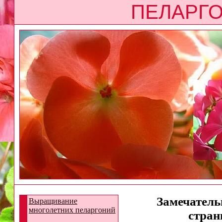
ПЕЛАРГО
Замечательн
Выращивание
многолетних пеларгоний
стран