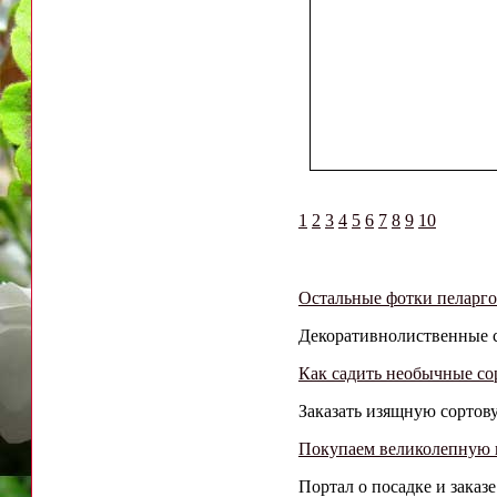
1
2
3
4
5
6
7
8
9
10
Остальные фотки пеларг
Декоративнолиственные со
Как садить необычные со
Заказать изящную сортов
Покупаем великолепную 
Портал о посадке и заказ