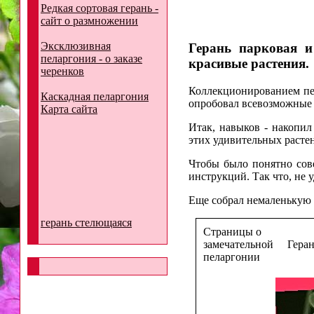
Редкая сортовая герань -
сайт о размножении
Эксклюзивная
Герань парковая и
пеларгония - о заказе
красивые растения.
черенков
Коллекционированием пел
Каскадная пеларгония
опробовал всевозможные 
Карта сайта
Итак, навыков - накопи
этих удивительных расте
Чтобы было понятно сов
инструкций. Так что, не 
Еще собрал немаленькую 
герань стелющаяся
Страницы о
замечательной
Геран
пеларгонии