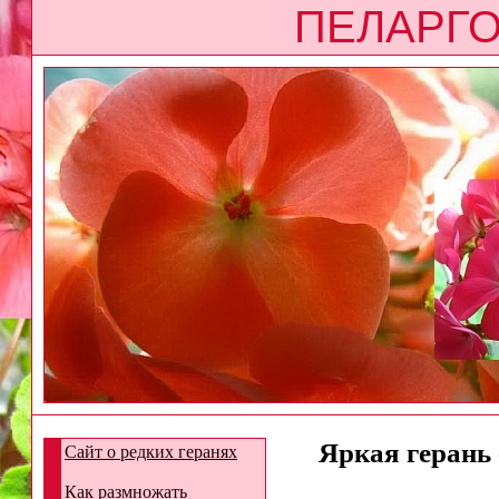
ПЕЛАРГО
Яркая герань 
Сайт о редких геранях
Как размножать