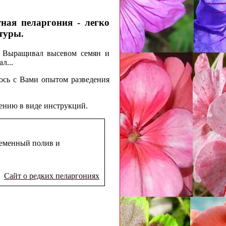
ная пеларгония - легко
туры.
. Выращивал высевом семян и
л...
юсь с Вами опытом разведения
дению в виде инструкций.
ременный полив и
Сайт о редких пеларгониях