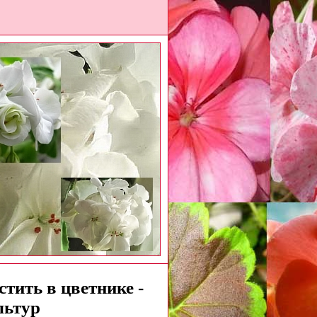
тить в цветнике -
льтур