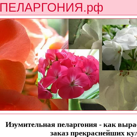
ПЕЛАРГОНИЯ.рф
Изумительная пеларгония - как вырас
заказ прекраснейших ку