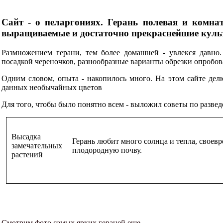
Сайт - о пеларгониях. Герань полевая и комнат
выращиваемые и достаточно прекраснейшие куль
Размножением герани, тем более домашней - увлекся давно
посадкой череночков, разнообразные варианты обрезки опробова
Одним словом, опыта - накопилось много. На этом сайте дел
данных необычайных цветов
Для того, чтобы было понятно всем - выложил советы по разве
Высадка
Герань любит много солнца и тепла, своев
замечательных
плодородную почву.
растений
Смотрим фото самых ярких гераней еще