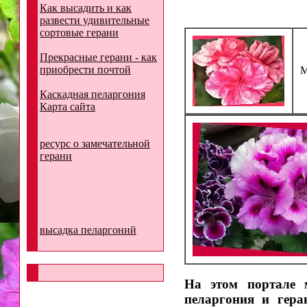
Как высадить и как
развести удивительные
сортовые герани
Прекрасные герани - как
приобрести почтой
М
Каскадная пеларгония
Карта сайта
ресурс о замечательной
герани
высадка пеларгоний
На этом портале 
пеларгония и гера