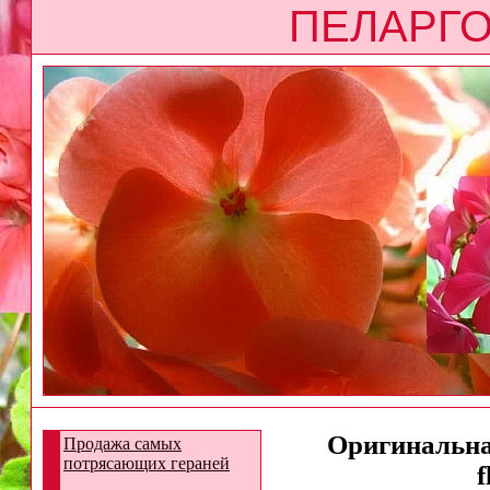
ПЕЛАРГО
Оригинальная
Продажа самых
потрясающих гераней
f