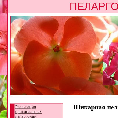
ПЕЛАРГО
Шикарная пела
Реализация
оригинальных
пеларгоний