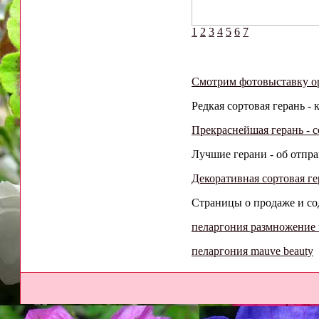
1
2
3
4
5
6
7
Смотрим фотовыставку о
Редкая сортовая герань - 
Прекраснейшая герань - 
Лучшие герани - об отправ
Декоративная сортовая ге
Страницы о продаже и сод
пеларгония размножение
пеларгония mauve beauty