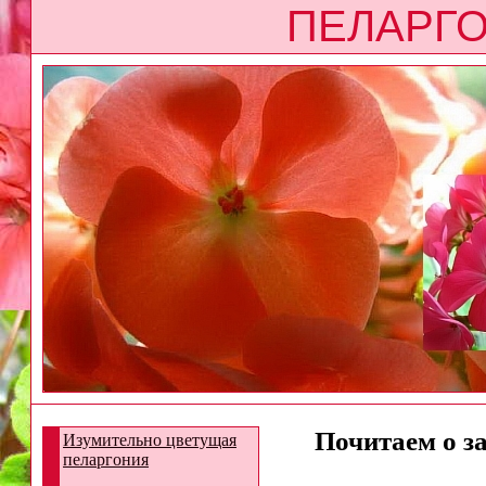
ПЕЛАРГО
Почитаем о з
Изумительно цветущая
пеларгония