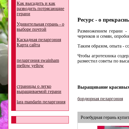
Как высадить и как
разводить потрясающие
герани
Ресурс - о прекрасн
Удивительная герань - о
выборе почтой
Размножением герани - 
черенков и семян, опробо
Каскадная пеларгония
Карта сайта
Таким образом, опыта - со
Чтобы агротехника содер
пеларгония swainham
разместил советы по выс
mellow yellow
страницы о легко
Выращивание красивых
выращиваемой герани
бордюрная пеларгония
lara mandarin пеларгония
Розебудная герань купи