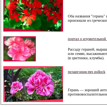
Оба названия "герань" 
произошли из греческог
портал о изумительной
Рассаду гераней, выра
или семян, высаживают
(в цветники, клумбы).
пеларгония mrs pollock
Герань — хороший анти
противовоспалительное