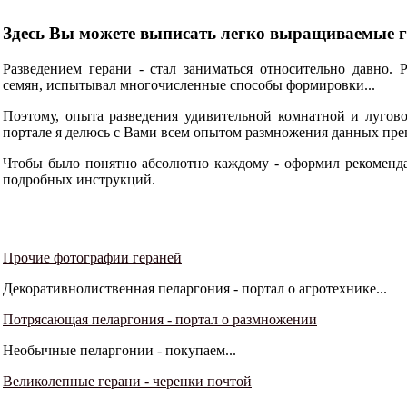
Здесь Вы можете выписать легко выращиваемые ге
Разведением герани - стал заниматься относительно давно. 
семян, испытывал многочисленные способы формировки...
Поэтому, опыта разведения удивительной комнатной и лугово
портале я делюсь с Вами всем опытом размножения данных пре
Чтобы было понятно абсолютно каждому - оформил рекоменд
подробных инструкций.
Прочие фотографии гераней
Декоративнолиственная пеларгония - портал о агротехнике...
Потрясающая пеларгония - портал о размножении
Необычные пеларгонии - покупаем...
Великолепные герани - черенки почтой