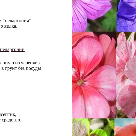
и "пеларгония"
о языка.
 пеларгонии
щенную из черенков
 в грунт без посуды
септик,
 средство.