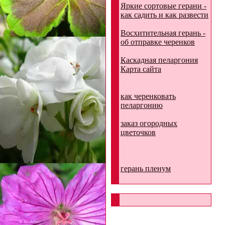
Яркие сортовые герани -
как садить и как развести
Восхитительная герань -
об отправке черенков
Каскадная пеларгония
Карта сайта
как черенковать
пеларгонию
заказ огородных
цветочков
герань пленум