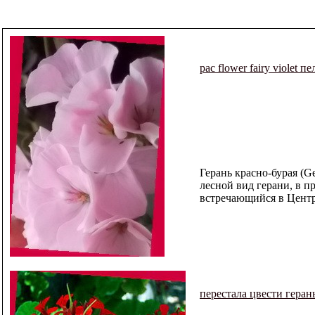
pac flower fairy violet п
Герань красно-бурая (G
лесной вид герани, в 
встречающийся в Центр
перестала цвести геран