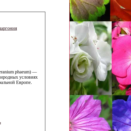
еларгония
eranium phaeum) —
природных условиях
альной Европе.
ь