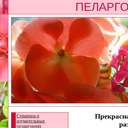
ПЕЛАРГО
Прекрасна
Страница о
изумительных
ра
пеларгониях