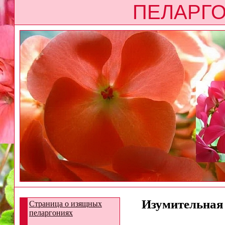
ПЕЛАРГО
Изумительная 
Страница о изящных
пеларгониях