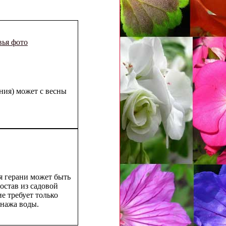
вья фото
ния) может с весны
 герани может быть
остав из садовой
ие требует только
нажа воды.