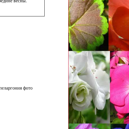
редине весны.
 пеларгония фото