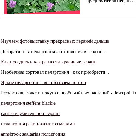
предпочтительнее, в се
Изучаем фотовыставку прекрасных гераней дальше
Декоративная пеларгония - технология высадки...
Как посадить и как развести красивые герани
Необычная сортовая пеларгония - как приобрести...
Яркие пеларгонии - выписываем почтой
Ресурс о высадке и покупке необычайных растений - dowepoint
пеларгония steffens blackie
сайт о изумительной герани
пеларгония размножение семенами
annsbrook sagitarius пеларгония