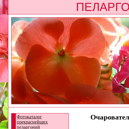
ПЕЛАРГО
Очарователь
Фотокаталог
прекраснейших
пеларгоний