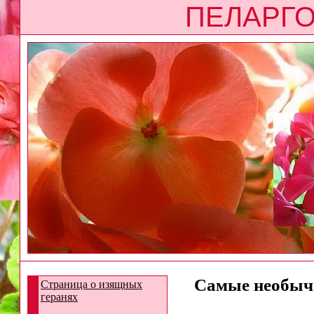
ПЕЛАРГО
Самые необыча
Страница о изящных
геранях