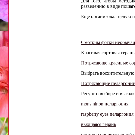
Для того, чтобы методи
разведению в виде пошаг
Еще организовал целую п
Смотрим фотки необычай
Красивая сортовая герань 
Потрясающе красивые сор
Выбрать восхитительную 
Потрясающие пеларгонии 
Ресурс о выборе и высад
mons ninon пеларгония
raspberry eyes пеларгония
вьющаяся герань
портал о неприхотливой 