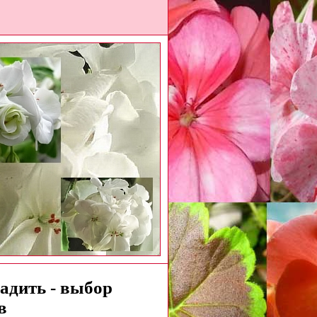
адить - выбор
в