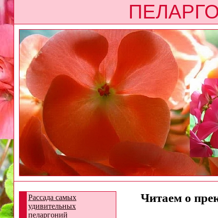
ПЕЛАРГО
Читаем о прек
Рассада самых
удивительных
пеларгоний