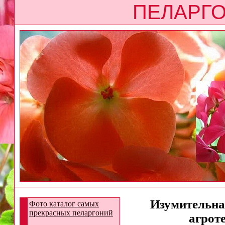
ПЕЛАРГО
Изумительная
Фото каталог самых
прекрасных пеларгоний
агрот