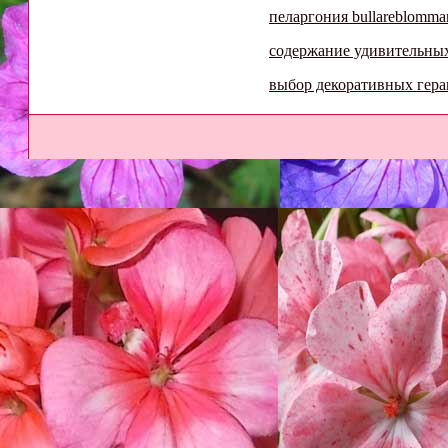
пеларгония bullareblomma
содержание удивительны
выбор декоративных гера