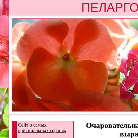
ПЕЛАРГО
Очаровательна
Сайт о самых
оригинальных геранях
выра