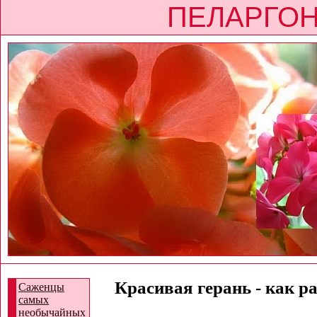
ПЕЛАРГОН
Красивая герань - как р
Саженцы
самых
необычайных