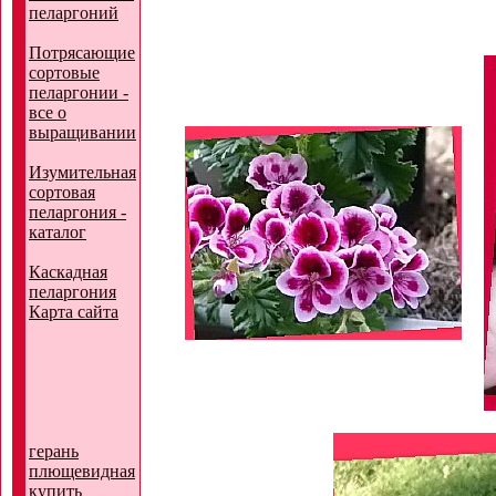
пеларгоний
Потрясающие
сортовые
пеларгонии -
все о
выращивании
Изумительная
сортовая
пеларгония -
каталог
Каскадная
пеларгония
Карта сайта
герань
плющевидная
купить