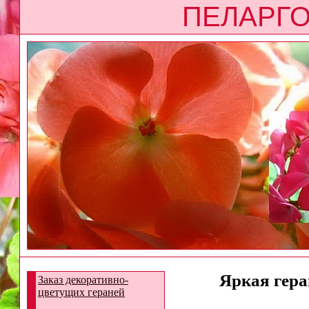
ПЕЛАРГО
Яркая геран
Заказ декоративно-
цветущих гераней