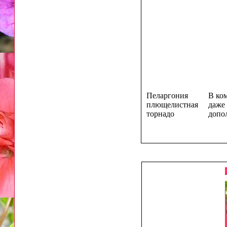
Пеларгония
В ко
плющелистная
даже
торнадо
допо