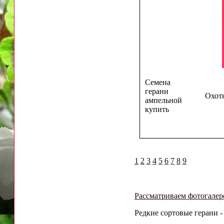
Семена
герани
Охотн
ампельной
купить
1
2
3
4
5
6
7
8
9
Рассматриваем фотогалер
Редкие сортовые герани -