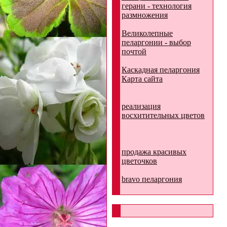
герани - технология
размножения
Великолепные
пеларгонии - выбор
почтой
Каскадная пеларгония
Карта сайта
реализация
восхитительных цветов
продажа красивых
цветочков
bravo пеларгония