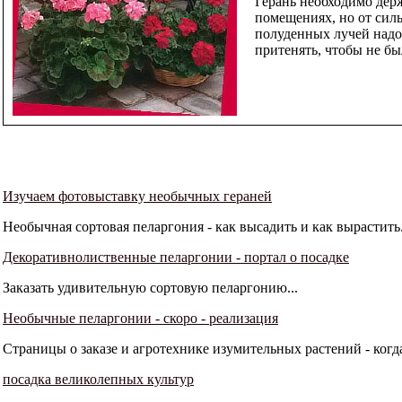
Герань необходимо дер
помещениях, но от сил
полуденных лучей надо
притенять, чтобы не бы
Изучаем фотовыставку необычных гераней
Необычная сортовая пеларгония - как высадить и как вырастить.
Декоративнолиственные пеларгонии - портал о посадке
Заказать удивительную сортовую пеларгонию...
Необычные пеларгонии - скоро - реализация
Страницы о заказе и агротехнике изумительных растений - когд
посадка великолепных культур