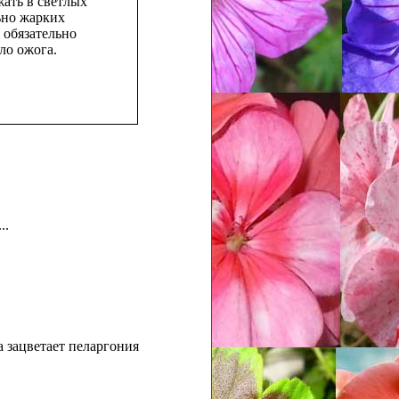
жать в светлых
ьно жарких
 обязательно
ло ожога.
..
а зацветает пеларгония