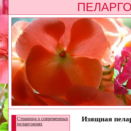
ПЕЛАРГО
Изящная пелар
Страница о современных
пеларгониях