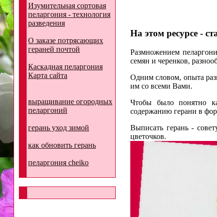
Изумительная сортовая
пеларгония - технология
разведения
На этом ресурсе - ст
О заказе потрясающих
гераней почтой
Размножением пеларгонии
семян и черенков, разноо
Каскадная пеларгония
Карта сайта
Одним словом, опыта раз
им со всеми Вами.
выращивание огородных
Чтобы было понятно к
пеларгоний
содержанию герани в фор
герань уход зимой
Выписать герань - совет
цветочков.
как обновить герань
пеларгония cheiko