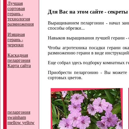
Лучшая
сортовая
Для Вас на этом сайте - секрет
герань -
технология
Выращиванием пеларгонии - начал зани
размножения
способы обрезки...
Изящная
Навыков выращивания лучшей герани - с
герань -
черенки
Чтобы агротехника посадки герани ок
размножению герани в виде инструкций
Каскадная
пеларгония
Еще собрал здесь подборку комнатных ге
Карта сайта
Приобрести пеларгонию - Вы можете 
сортовых цветов.
пеларгония
swainham
mellow yellow