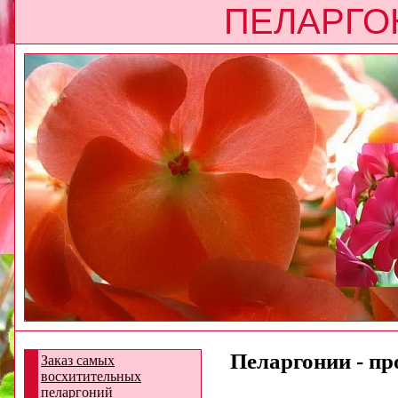
ПЕЛАРГО
Пеларгонии - про
Заказ самых
восхитительных
пеларгоний