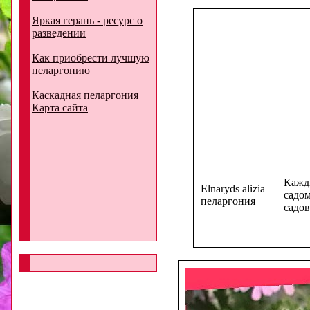
Яркая герань - ресурс о
разведении
Как приобрести лучшую
пеларгонию
Каскадная пеларгония
Карта сайта
Кажд
Elnaryds alizia
садом
пеларгония
садов