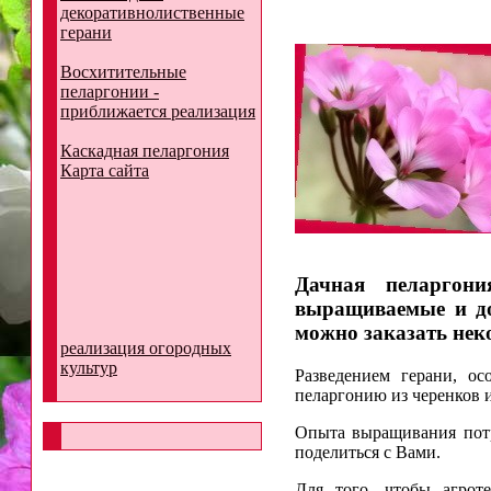
декоративнолиственные
герани
Восхитительные
пеларгонии -
приближается реализация
Каскадная пеларгония
Карта сайта
Дачная пеларгон
выращиваемые и до
можно заказать нек
реализация огородных
культур
Разведением герани, ос
пеларгонию из черенков 
Опыта выращивания потр
поделиться с Вами.
Для того, чтобы агрот