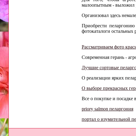
малоопытным - выложил 
Организовал здесь немал
Приобрести пеларгонию
фотокаталоги остальных 
Рассматриваем фото крас
Современная герань - агро
Лучшие сортовые пеларг
О реализации ярких пелар
О выборе прекрасных гер
Все о покупке и посадке в
priory salmon пеларгония
портал о изумительной п