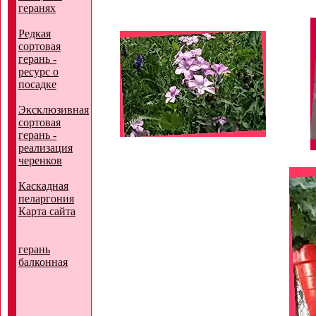
геранях
Редкая
сортовая
герань -
ресурс о
посадке
Эксклюзивная
сортовая
герань -
реализация
черенков
Каскадная
пеларгония
Карта сайта
герань
балконная