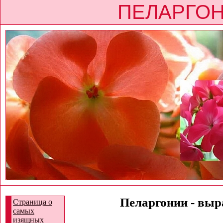
ПЕЛАРГОН
Пеларгонии - выр
Страница о
самых
изящных