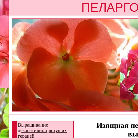
ПЕЛАРГО
Изящная пел
Выращивание
декоративно-цветущих
вы
гераней