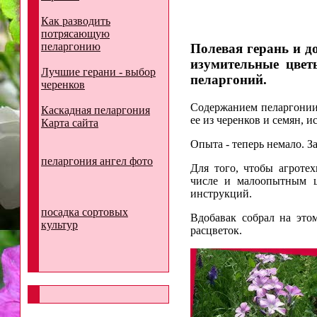
Как разводить
потрясающую
пеларгонию
Полевая герань и д
изумительные цвет
Лучшие герани - выбор
пеларгоний.
черенков
Содержанием пеларгонии
Каскадная пеларгония
ее из черенков и семян, 
Карта сайта
Опыта - теперь немало. З
пеларгония ангел фото
Для того, чтобы агроте
числе и малоопытным ц
инструкций.
посадка сортовых
Вдобавак собрал на это
культур
расцветок.