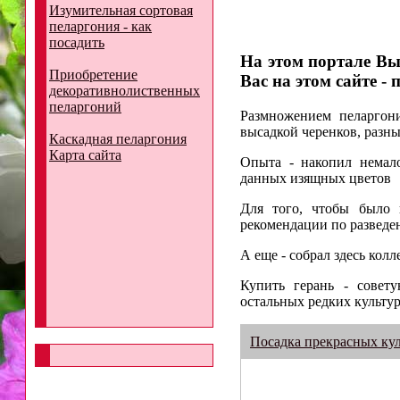
Изумительная сортовая
пеларгония - как
посадить
На этом портале Вы
Приобретение
Вас на этом сайте -
декоративнолиственных
пеларгоний
Размножением пеларгони
высадкой черенков, разны
Каскадная пеларгония
Карта сайта
Опыта - накопил немал
данных изящных цветов
Для того, чтобы было 
рекомендации по разведе
А еще - собрал здесь кол
Купить герань - совет
остальных редких культур
Посадка прекрасных ку