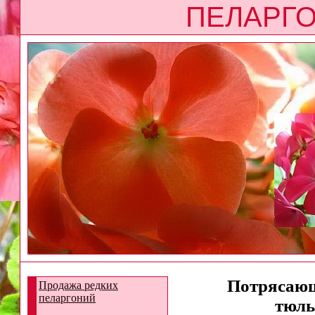
ПЕЛАРГО
Потрясающа
Продажа редких
пеларгоний
тюль