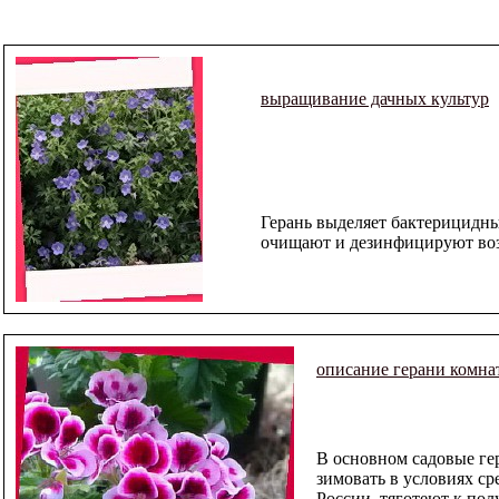
выращивание дачных культур
Герань выделяет бактерицидны
очищают и дезинфицируют во
описание герани комна
В основном садовые ге
зимовать в условиях с
России, тяготеют к по