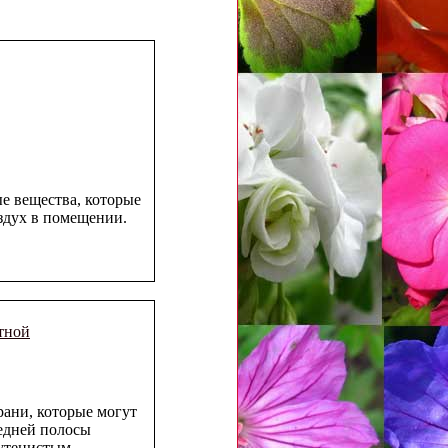
е вещества, которые
здух в помещении.
тной
рани, которые могут
редней полосы
лутенистым