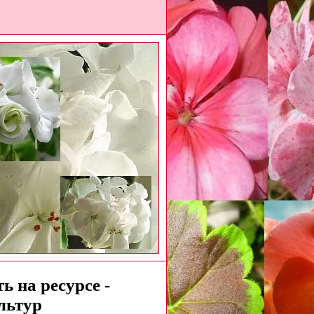
ь на ресурсе -
льтур