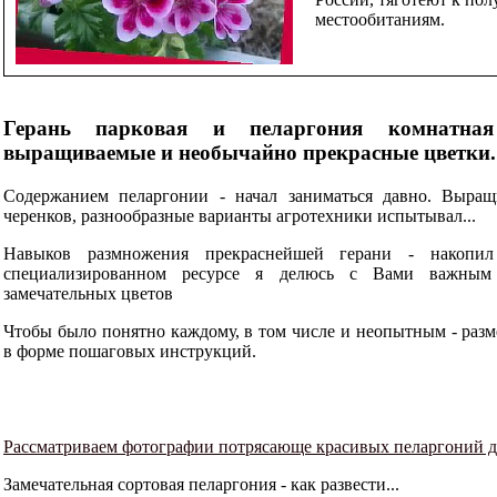
местообитаниям.
Герань парковая и пеларгония комнатная
выращиваемые и необычайно прекрасные цветки.
Содержанием пеларгонии - начал заниматься давно. Выра
черенков, разнообразные варианты агротехники испытывал...
Навыков размножения прекраснейшей герани - накопи
специализированном ресурсе я делюсь с Вами важным
замечательных цветов
Чтобы было понятно каждому, в том числе и неопытным - раз
в форме пошаговых инструкций.
Рассматриваем фотографии потрясающе красивых пеларгоний 
Замечательная сортовая пеларгония - как развести...