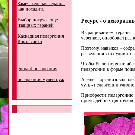
Замечательная герань -
как посадить
Выбор потрясающе
Ресурс - о декорати
изящных гераней
Выращиванием герани - 
Каскадная пеларгония
черенков, опробовал раз
Карта сайта
Поэтому, навыков - собр
разведения этих удивите
Чтобы было понятно абс
gurnard пеларгония
пеларгонии в форме пош
пеларгония мулен руж
А еще - организовал зде
чуть - пеларгонии улично
Приобрести пеларгонию 
приусадебных цветочков.