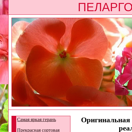
ПЕЛАРГО
Оригинальная г
Самая яркая герань
реа
Прекрасная сортовая