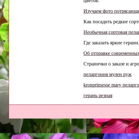
цветов.
Изучаем фото потрясающ
Как посадить редкие сорт
Необычная сортовая пелар
Где заказать яркие герани.
Об отправке современных
Странички о заказе и агр
пеларгония мулен руж
kronprinsesse mary пеларг
герань резная