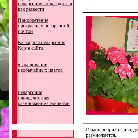
пеларгония - как садить и
как развести
Приобретение
прекрасных пеларгоний
почтой
Каскадная пеларгония
Карта сайта
выращивание
необычайных цветов
пеларгония
плющелистная
размножение черенками
Герань неприхотлива, д
размножается.