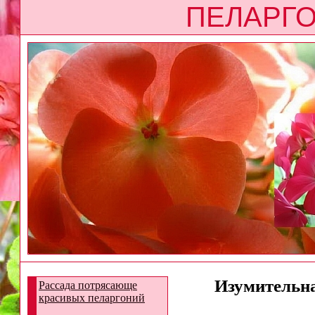
ПЕЛАРГО
Изумительна
Рассада потрясающе
красивых пеларгоний