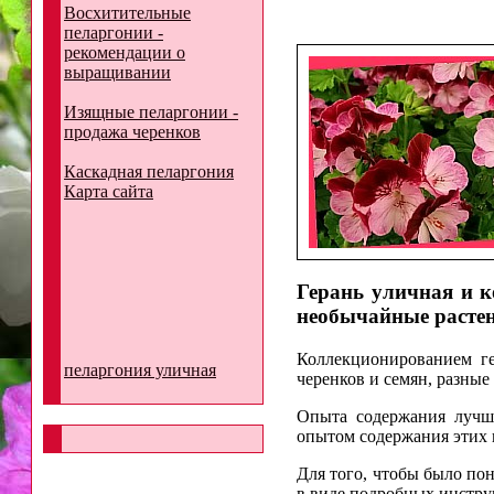
Восхитительные
пеларгонии -
рекомендации о
выращивании
Изящные пеларгонии -
продажа черенков
Каскадная пеларгония
Карта сайта
Герань уличная и к
необычайные растен
Коллекционированием ге
пеларгония уличная
черенков и семян, разны
Опыта содержания лучше
опытом содержания этих
Для того, чтобы было п
в виде подробных инстру