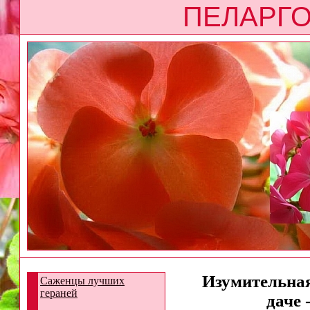
ПЕЛАРГО
Изумительная
Саженцы лучших
гераней
даче 