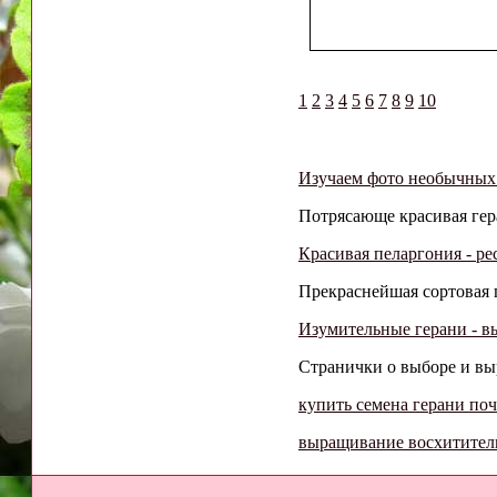
1
2
3
4
5
6
7
8
9
10
Изучаем фото необычных
Потрясающе красивая гер
Красивая пеларгония - р
Прекраснейшая сортовая г
Изумительные герани - в
Странички о выборе и выр
купить семена герани по
выращивание восхитител