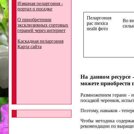
Изящная пеларгония -
портал о посадке
Пеларгония
О приобретении
Во вн
pac mexica
эксклюзивных сортовых
сильн
nealit фото
гераней через интернет
Каскадная пеларгония
Карта сайта
На данном ресурсе 
можете приобрести 
Размножением герани - н
посадкой черенков, испыт
Поэтому, навыков - тепер
Чтобы методика содержа
рекомендации по выращи