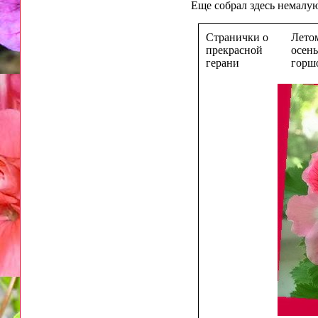
Еще собрал здесь немалу
Странички о
Летом
прекрасной
осень
герани
горш