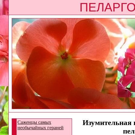
ПЕЛАРГО
Изумительная п
Саженцы самых
необычайных гераней
пел