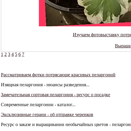
Изучаем фотовыставку потр
Выращи
1
2
3
4
5
6
7
Рассматриваем фотки потрясающе красивых пеларгоний
Изящная пеларгония - нюансы разведения...
Замечательная сортовая пеларгония - ресурс о посадке
Современные пеларгонии - каталог...
Эксклюзивные герани - об отправке черенков
Ресурс о заказе и выращивании необычайных цветов - пеларгони