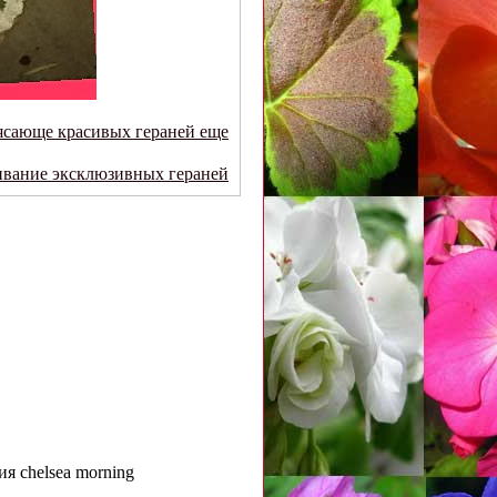
ясающе красивых гераней еще
вание эксклюзивных гераней
я chelsea morning