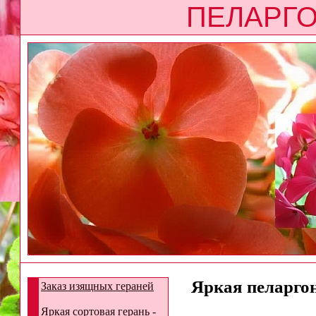
ПЕЛАРГО
Яркая пеларгон
Заказ изящных гераней
Яркая сортовая герань -