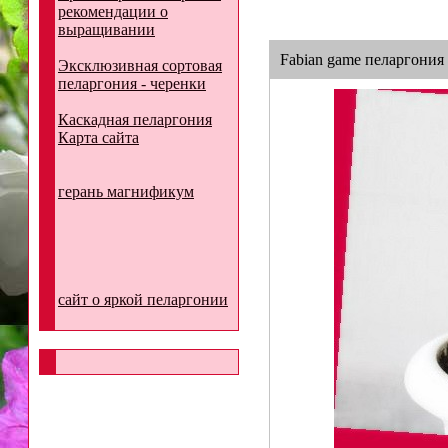
рекомендации о
выращивании
Fabian game пеларгония
Эксклюзивная сортовая
пеларгония - черенки
Каскадная пеларгония
Карта сайта
герань магнификум
сайт о яркой пеларгонии