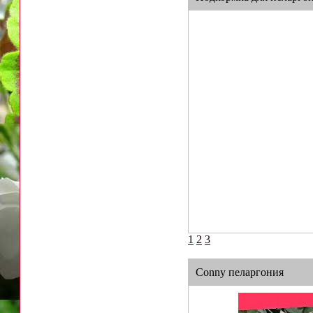
1
2
3
Conny пеларгония