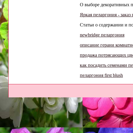
О выборе декоративных пе
Яркая пеларгония - заказ
Статьи о содержании и п
newbridge пеларгония
описание герани комнатн
продажа потрясающих цв
как посадить семенами п
пеларгония first blush