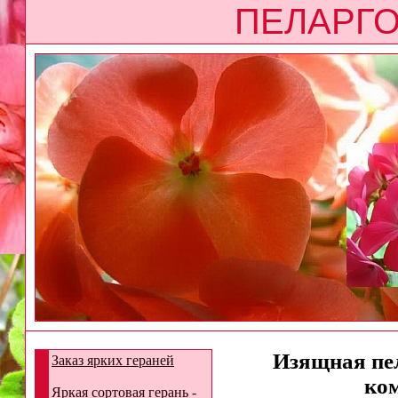
ПЕЛАРГО
Изящная пел
Заказ ярких гераней
ком
Яркая сортовая герань -