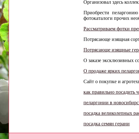
Организовал здесь колле
Приобрести пеларгонию
фотокаталоги прочих нео
Рассматриваем фотки пре
Потрясающе изящная сорто
Потрясающе изящные гера
О заказе эксклюзивных со
О продаже ярких пеларго
Сайт о покупке и агроте
как правильно посадить 
пеларгонии в новосибирс
посадка великолепных ра
посадка семян герани