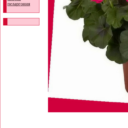
пеларгония