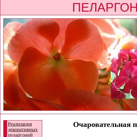
ПЕЛАРГОН
Очаровательная пе
Реализация
декоративных
пеларгоний