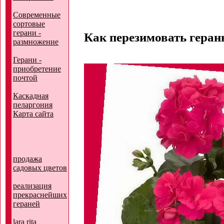
Современные
сортовые
герани -
Как перезимовать геран
размножение
Герани -
приобретение
почтой
Каскадная
пеларгония
Карта сайта
продажа
садовых цветов
реализация
прекраснейших
гераней
lara rita