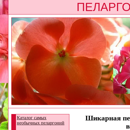
ПЕЛАРГО
Шикарная пел
Каталог самых
необычных пеларгоний
в