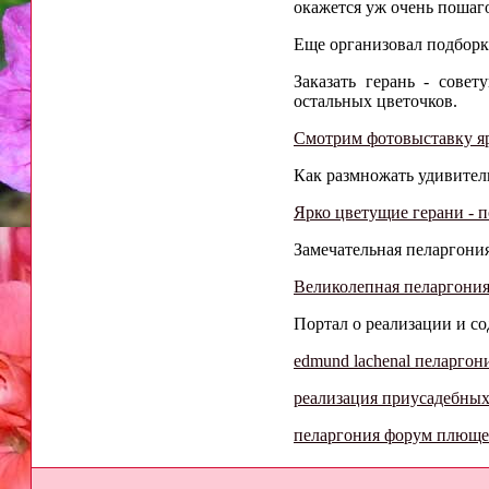
окажется уж очень пошаг
Еще организовал подборку
Заказать герань - сове
остальных цветочков.
Смотрим фотовыставку я
Как размножать удивитель
Ярко цветущие герани - п
Замечательная пеларгония 
Великолепная пеларгония
Портал о реализации и со
edmund lachenal пеларгон
реализация приусадебны
пеларгония форум плюще