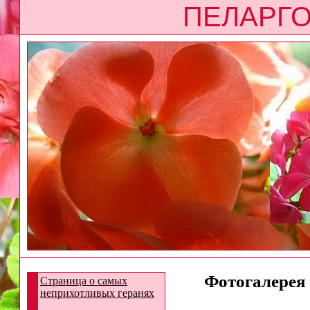
ПЕЛАРГО
Фотогалерея 
Страница о самых
неприхотливых геранях