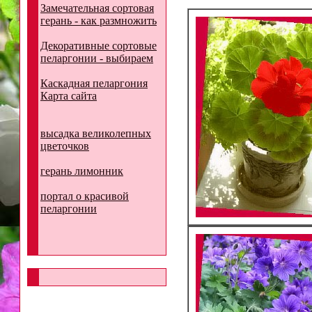
Замечательная сортовая
герань - как размножить
Декоративные сортовые
пеларгонии - выбираем
Каскадная пеларгония
Карта сайта
высадка великолепных
цветочков
герань лимонник
портал о красивой
пеларгонии