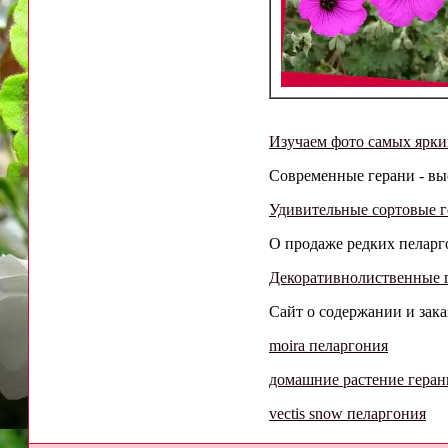
Изучаем фото самых ярки
Современные герани - выс
Удивительные сортовые ге
О продаже редких пеларго
Декоративнолиственные г
Сайт о содержании и зака
moira пеларгония
домашние растение геран
vectis snow пеларгония