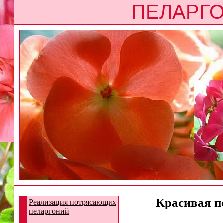
ПЕЛАРГО
Красивая пе
Реализация потрясающих
пеларгоний