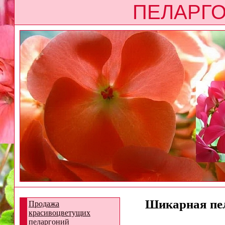
ПЕЛАРГО
Шикарная пела
Продажа
красивоцветущих
пеларгоний