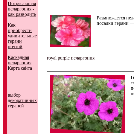
Потрясающая
пеларгония -
как разводить
Размножается пел
посадки герани — 
Как
приобрести
удивительные
герани
почтой
Каскадная
royal purple пеларгония
пеларгония
Карта сайта
Г
с
п
п
выбор
декоративных
гераней