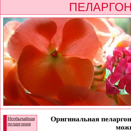
ПЕЛАРГОН
Оригинальная пеларгони
Необычайная
пеларгония
можн