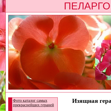
ПЕЛАРГО
Изящная геран
Фото каталог самых
прекраснейших гераней